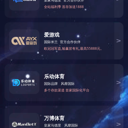
0.0
元
市场价
0.0
元
浏览量:
1000
产品编号
数量
-
+
库存:
0
所属分类
返回列表

1
分享
产品描述
参数
未找到相应参数组，请于后台属性模板中添加
上一个