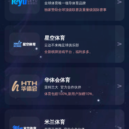
资质荣誉
AYX.COM·（中国）AYX.COM集团有限公司
技术资料
售后服务
AYX.COM·（中国）AYX.COM集团有限公司
当前位置：
AYX.COM·（中国）AYX.COM集团有限公司
>
产品中心
>
LGY5040ZXXLHZ车厢可卸式垃圾车
浏览量:
1000
LGY5040ZXXLHZ车厢可卸式
垃圾车
零售价