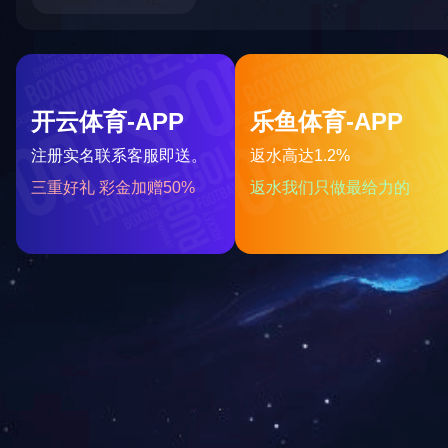
AYX.COM·（中国）AYX.C
Categories:
广燕简介
Time of issue:
2020-02-19 00:00:00
Views:
0
Description:
Description:
Information
公司信息
企业名称
AYX.COM·（中国）AYX.COM集团有
企业地址
辽宁省铁岭专用车生产基地平安大街15号
公司官网
widxsmt.com
电子信箱
@qq.com
932054516
联系信息
销售经理
郭经理17642061539