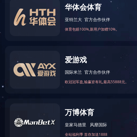
技术资料
售后服务
AYX.COM·（中国）AYX.COM集团有限公司


公司介绍
售后服务
资质荣誉
在线留言
AYX.COM·（中国）AYX.COM集团有限公司
当前位置：
AYX.COM·（中国）AYX.COM集团有限公司
>
在线留言
>
AYX.COM·（中国）AYX.COM集团有限公司