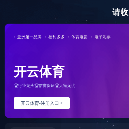
AYX.COM·（中国）AYX.C
网站AYX.COM·（中国）AYX.COM集团有限公司
广燕简介
产品中心
资质荣誉
AYX.COM·（中国）AYX.COM集团有限公司
技术资料
售后服务
AYX.COM·（中国）AYX.COM集团有限公司

网站AYX.COM·（中国）AYX.COM集团有限公司
广燕简介
产品中心
资质荣誉
AYX.COM·（中国）AYX.COM集团有限公司